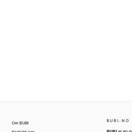
PÅ STELL
TØYVASK NØYTRAL - 500 ML
249 kr
BUBI.NO
Om BUBI
BUBI
er en n
Kontakt oss