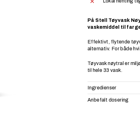
Lokal henting til
På Stell Tøyvask Nøy
vaskemiddel til farge
Effektivt, flytende tø
alternativ. For både hv
Tøyvask nøytral er milj
til hele 33 vask.
Ingredienser
Anbefalt dosering