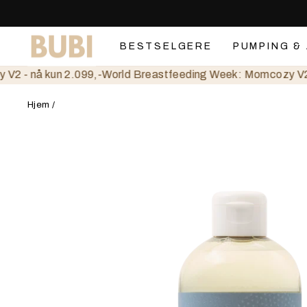
Gå
videre
til
BESTSELGERE
PUMPING &
innholdet
- nå kun 2.099,-
World Breastfeeding Week: Momcozy V2 - n
Hjem
/