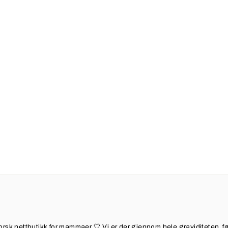
orsk nettbutikk for mammaer 🤍 Vi er der gjennom hele graviditeten, f