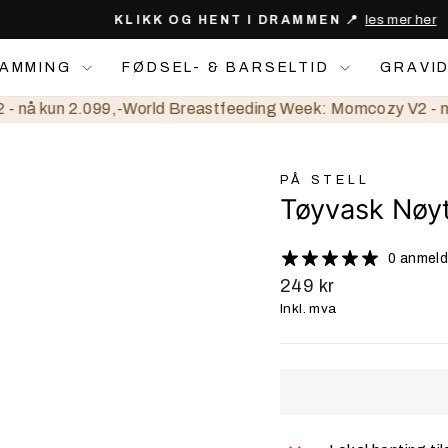
les mer her
KLIKK OG HENT I DRAMMEN 📍
Pause
slideshow
 AMMING
FØDSEL- & BARSELTID
GRAVI
å kun 2.099,-
World Breastfeeding Week: Momcozy V2 - nå k
PÅ STELL
P
Tøyvask Nøyt
å
S
0 anmeld
t
Ordinærpris
249 kr
e
Inkl. mva
l
l