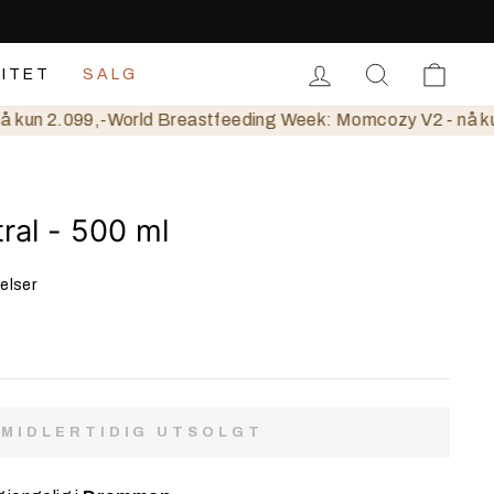
LOGG IN
SØK
HAN
DITET
SALG
un 2.099,-
World Breastfeeding Week: Momcozy V2 - nå kun 2
ral - 500 ml
elser
MIDLERTIDIG UTSOLGT