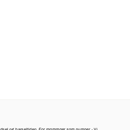
ødsel og barseltiden.
For mammaer som pumper
- Vi