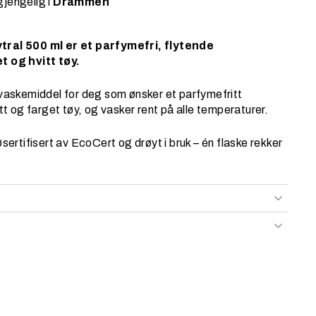
gjengelig i
Drammen
tral 500 ml er et parfymefri, flytende
t og hvitt tøy.
yvaskemiddel for deg som ønsker et parfymefritt
itt og farget tøy, og vasker rent på alle temperaturer.
øsertifisert av EcoCert og drøyt i bruk – én flaske rekker