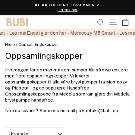
Gå
KLIKK OG HENT I DRAMMEN 📍
videre
les mer her
Pause
til
slideshow
SØK
H
innholdet
 - Les mer
Endelig er den her - Momcozy M5 Smart - Les mer
E
Hjem
/
Oppsamlingskopper
Oppsamlingskopper
Hverdagen for en mamma som pumper blir så mye enklere
med flere oppsamlingskopper. Vi leverer
oppsamlingskopper til alle våre brystpumper fra Momcozy
og Pippeta - og de populære Handsfree
Oppsamlingskoppene fra Medela som kan gjøre din Medela
brystpumpe handsfree.
Noe du savner? Send oss en mail på
kontakt@bubi.no
SORTERING