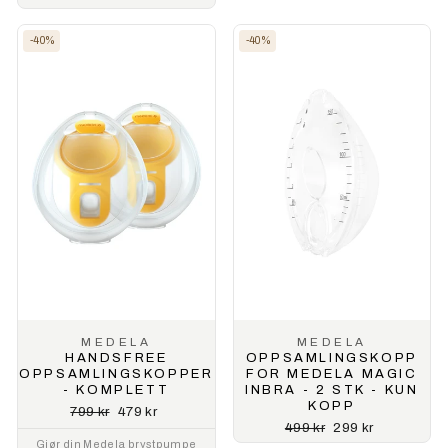
-40%
-40%
MEDELA
MEDELA
HANDSFREE
OPPSAMLINGSKOPP
OPPSAMLINGSKOPPER
FOR MEDELA MAGIC
- KOMPLETT
INBRA - 2 STK - KUN
KOPP
Ordinærpris
Salgspris
799 kr
479 kr
Ordinærpris
Salgspris
499 kr
299 kr
Gjør din Medela brystpumpe