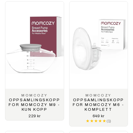
MOMCOZY
MOMCOZY
OPPSAMLINGSKOPP
OPPSAMLINGSKOPP
FOR MOMCOZY M9 -
FOR MOMCOZY M6 -
KUN KOPP
KOMPLETT
229 kr
649 kr
★★★★★
★★★★★
(1)