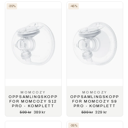
-35%
-45%
MOMCOZY
MOMCOZY
OPPSAMLINGSKOPP
OPPSAMLINGSKOPP
FOR MOMCOZY S12
FOR MOMCOZY S9
PRO - KOMPLETT
PRO - KOMPLETT
Ordinærpris
Salgspris
Ordinærpris
Salgspris
599 kr
389 kr
599 kr
329 kr
-35%