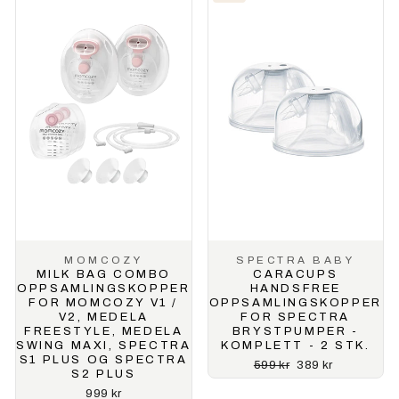
MOMCOZY
SPECTRA BABY
MILK BAG COMBO
CARACUPS
OPPSAMLINGSKOPPER
HANDSFREE
FOR MOMCOZY V1 /
OPPSAMLINGSKOPPER
V2, MEDELA
FOR SPECTRA
FREESTYLE, MEDELA
BRYSTPUMPER -
SWING MAXI, SPECTRA
KOMPLETT - 2 STK.
S1 PLUS OG SPECTRA
Ordinærpris
Salgspris
599 kr
389 kr
S2 PLUS
999 kr